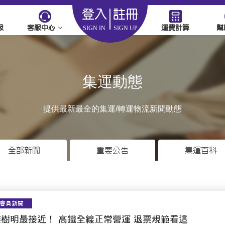
登入
註冊
服
客服中心
運費計算
幫
SIGN IN
SIGN UP
集運動態
提供最新最全的集運/轉運物流新聞動態
全部新聞
重要公告
集運百科
會員新聞
璨樹明最接近！ 高鐵全線正常營運 退票規範看這