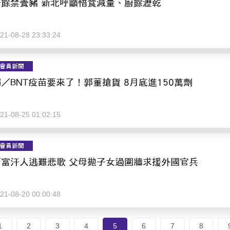
廚餘禁養豬 新北呼籲惜食減量、廚餘瀝乾
21-08-28 23:33:24
會員新聞
／BNT疫苗要來了！郭董搶貨 8月底進150萬劑
21-08-25 01:02:15
會員新聞
阿富汗人逃難悲歌 父母拋子女過圍牆求援外國官兵
21-08-20 00:00:48
1
2
3
4
5
6
7
8