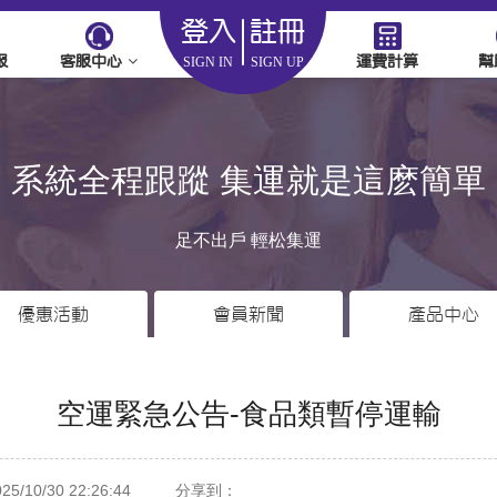
登入
註冊
服
客服中心
運費計算
幫
SIGN IN
SIGN UP
系統全程跟蹤 集運就是這麽簡單
足不出戶 輕松集運
優惠活動
會員新聞
產品中心
空運緊急公告-食品類暫停運輸
/10/30 22:26:44
分享到：