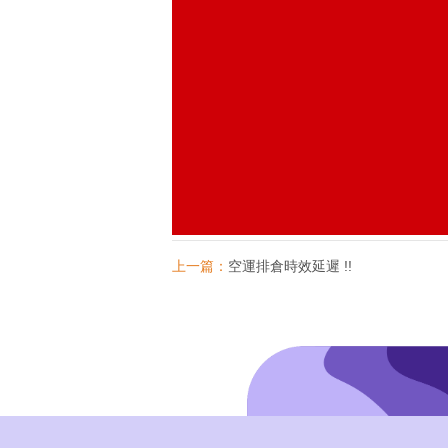
上一篇：
空運排倉時效延遲 !!